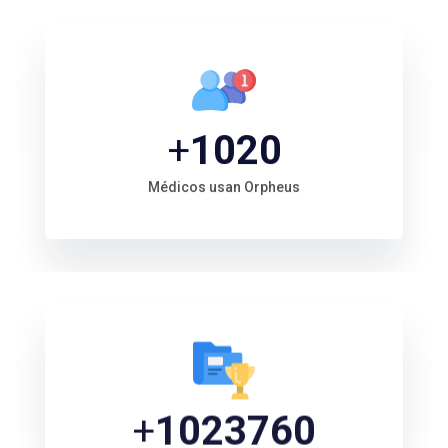
+
1052
Médicos usan Orpheus
+
1072000